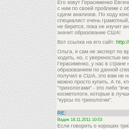
Его зовут Герасименко Евге
с ним по своей проблеме с о
сдачи анализов. По ходу кон
специалист очень грамотный,
не берется, пока не изучит ан
значит образование США!
Вот ссылка на его сайт:
http:
Ольга, я сам не эксперт по 
ходить, но, с увереностью мо
Герасименко, у нас в стране н
образованием по данной спе
получил в США, это вам не н
можно просто купить. А те, к
"трихологами" - это либо "в
косметологи, которые в лучш
"курсы по трихологии".
RE:
Вадик 18.11.2011 10:53
Если говорить о хороших три