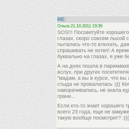
RE:
Ольга 21.10.2011 19:35
SOS!!! Посоветуйте хорошего
глазах, скоро совсем лысой 
пытались что-то втюхать, да
спрашивать не хотел! А время
буквально на глазах, я уже бе
А на днях пошла в парикмах
вслух, при других посетителя
"мадам, а вы в курсе, что вы
стыда не провалилась :((( Ко
наворачивались, не знала куд
грани...
Если кто-то знает хорошего т
всего 23 года, еще не замужем
такую вообще посмотрит? :(((