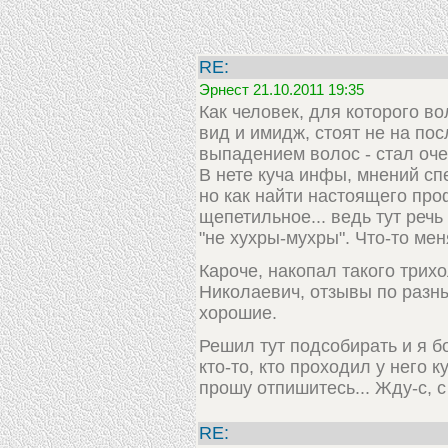
RE:
Эрнест 21.10.2011 19:35
Как человек, для которого в
вид и имидж, стоят не на по
выпадением волос - стал оче
В нете куча инфы, мнений сп
но как найти настоящего про
щепетильное... ведь тут речь
"не хухры-мухры". Что-то меня
Кароче, накопал такого трихо
Николаевич, отзывы по разн
хорошие.
Решил тут подсобирать и я б
кто-то, кто проходил у него 
прошу отпишитесь... Жду-с, 
RE: