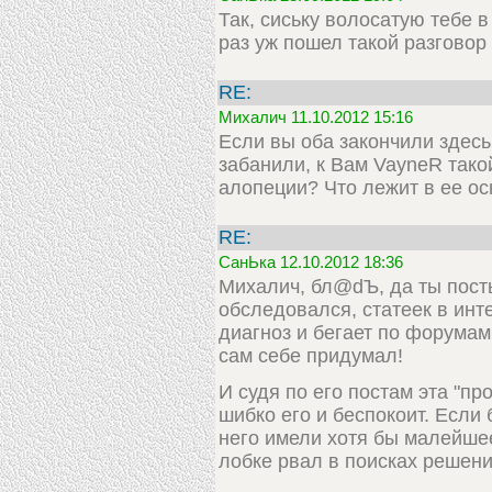
Так, сиську волосатую тебе в 
раз уж пошел такой разговор -
RE:
Михалич 11.10.2012 15:16
Если вы оба закончили здесь
забанили, к Вам VayneR так
алопеции? Что лежит в ее осн
RE:
СанЬка 12.10.2012 18:36
Михалич, бл@dЪ, да ты посты
обследовался, статеек в инт
диагноз и бегает по форума
сам себе придумал!
И судя по его постам эта "пр
шибко его и беспокоит. Если
него имели хотя бы малейшее
лобке рвал в поисках решени