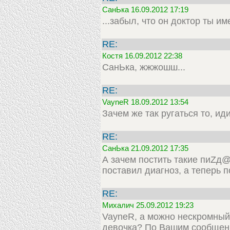
СанЬка 16.09.2012 17:19
...забыл, что он доктор ты им
RE:
Костя 16.09.2012 22:38
СанЬка, жжжошш...
RE:
VayneR 18.09.2012 13:54
Зачем же так ругаться то, и
RE:
СанЬка 21.09.2012 17:35
А зачем постить такие пиZд@
поставил диагноз, а теперь п
RE:
Михалич 25.09.2012 19:23
VayneR, а можно нескромный в
девочка? По Вашим сообщени